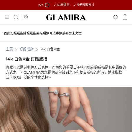
✓ 60天退貨 ✓ 免費調整尺寸
所有訂單15%優惠 →
2
/2
Skip
搜
To
索
Content
首飾
訂婚戒指
結婚戒指
戒指
項鍊
耳環
手鍊
系列
男士
兒童
主頁
訂婚戒指
14k 白色K金
14k 白色K金 訂婚戒指
真爱可以通过多种方式表达，而为您的重要日子精心挑选的戒指是其中最好的
方式之一。GLAMIRA为您提供从单钻到光环和复古戒指的所有订婚戒指款
式，以及广泛的个性化选择。