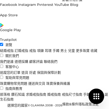
Facebook
Instagram
Pınterest
YouTube
Blog
App Store
Google Play
Trustpilot
瀏覽
結婚戒指
訂婚戒指
戒指
項鍊
耳環
手鐲
男士
兒童
更多珠寶
收藏
關於我們
我們是誰
道德採購
顧客評論
聯絡我們
客服中心
追蹤您的訂單
退貨
好處
保固與保障計劃
幫助與常見問題
珠寶購物常見問題
運送與交貨
珠寶保養與維護
指南與教育
部落格
鑽石知識
求婚戒指指南
婚戒指南
戒指尺寸指南
手鍊尺寸指南
誕
生石指南
條款&條件
隱私政策
法定
選擇您的國家
© GLAMIRA 2008 - 2026