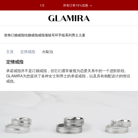
1
/2
✓ 60天退货 ✓ 免费调整尺寸
所有订单15%优惠 →
Skip
搜
To
索
Content
首饰
订婚戒指
结婚戒指
戒指
项链
耳环
手链
系列
男士
儿童
主頁
定情戒指
火歐泊
定情戒指
承诺戒指并不是订婚戒指，但它们通常被视为恋爱关系中的一个进阶阶段。
GLAMIRA为您提供了各种女士和男士的承诺戒指，以及具有相配设计的情侣
戒指。