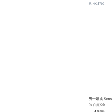
从 HK $792
男士婚戒 Sense
9k 白紅K金
4.0 mm