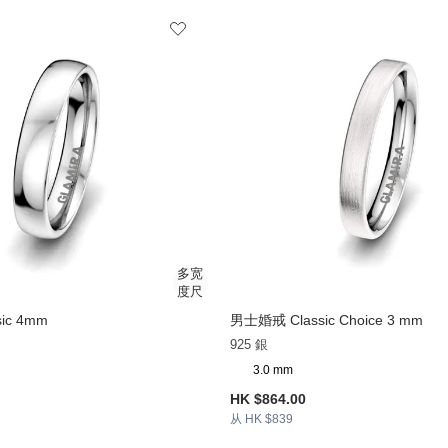
ic 4mm
男士婚戒 Classic Choice 3 mm
925 銀
3.0 mm
HK $864.00
从 HK $839