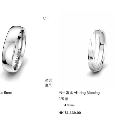
ic 5mm
男士婚戒 Alluring Meeting
925 銀
4.0 mm
HK $1,139.00