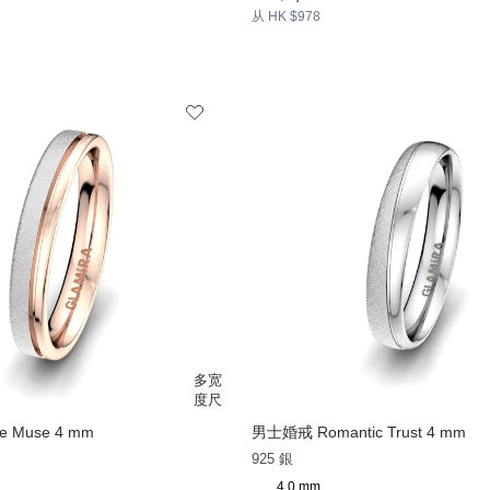
从 HK $978
 Muse 4 mm
男士婚戒 Romantic Trust 4 mm
925 銀
4.0 mm