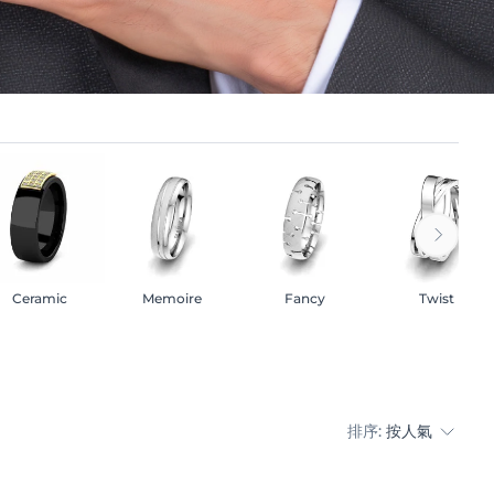
Ceramic
Memoire
Fancy
Twist
排序:
按人氣