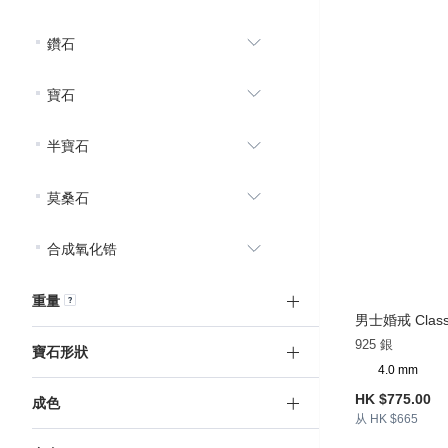
鑽石
寶石
半寶石
莫桑石
合成氧化锆
重量
男士婚戒 Class
925 銀
寶石形狀
4.0 mm
HK $775.00
成色
从 HK $665