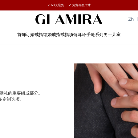
✓ 60天退货 ✓ 免费调整尺寸
所有订单15%优惠 →
Zh
首饰
订婚戒指
结婚戒指
戒指
项链
耳环
手链
系列
男士
儿童
婚礼的重要组成部分。
多定制选项。