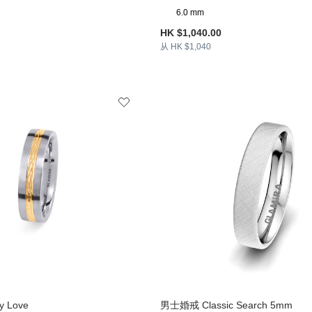
6.0 mm
HK $1,040.00
从 HK $1,040
 Love
男士婚戒 Classic Search 5mm