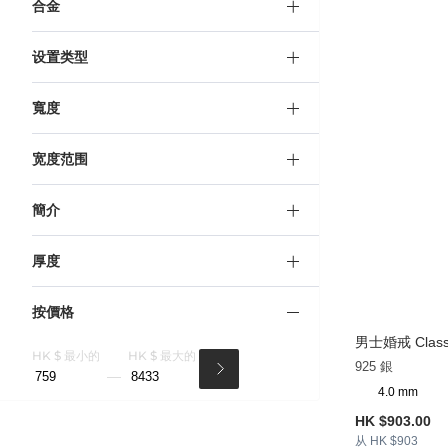
合金
设置类型
寬度
宽度范围
簡介
厚度
按價格
男士婚戒 Classi
HK $ 最小的
HK $ 最大的
925 銀
4.0 mm
HK $903.00
从 HK $903