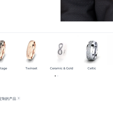
ntage
Twinset
Ceramic & Gold
Celtic
定制的产品