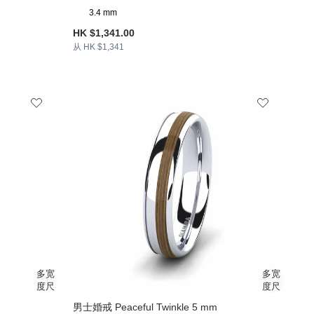
3.4 mm
HK $1,341.00
从 HK $1,341
男士婚戒 Peaceful Twinkle 5 mm