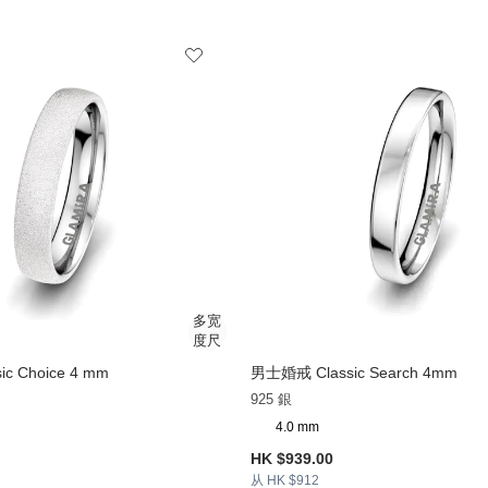
c Choice 4 mm
男士婚戒 Classic Search 4mm
925 銀
4.0 mm
HK $939.00
从 HK $912