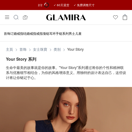
2
/2
✓ 60天退货 ✓ 免费调整尺寸
所有订单15%优惠 →
Skip
搜
To
索
Content
首饰
订婚戒指
结婚戒指
戒指
项链
耳环
手链
系列
男士
儿童
主頁
首饰
女士珠寶
类别
Your Story
Your Story 系列
生命中最美的故事就是你的故事。"Your Story"系列通过将你的个性和精神联
系与优雅细节相结合，为你的风格增添意义。用独特的设计表达自己，这些设
计将让你铭记于心。