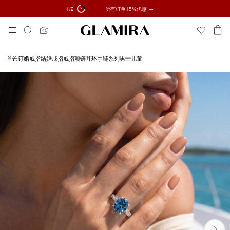
1
/2
✓ 60天退货 ✓ 免费调整尺寸
所有订单15%优惠 →
Skip
搜
To
索
Content
首饰
订婚戒指
结婚戒指
戒指
项链
耳环
手链
系列
男士
儿童