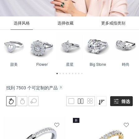
选择风格
选择收藏
更多戒指类别
甜美
Flower
星星
Big Stone
時尚
找到
7503
个可定制的产品
筛选
新