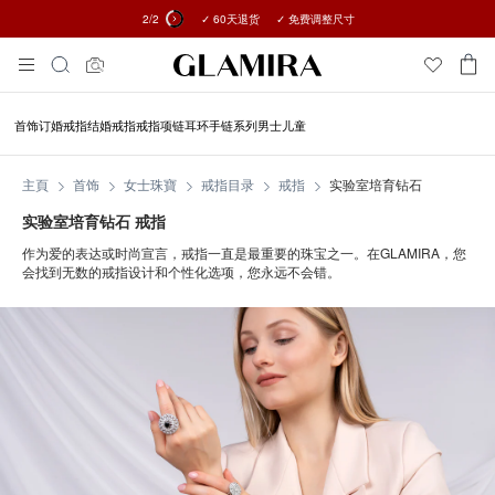
2
/2
✓ 60天退货 ✓ 免费调整尺寸
所有订单15%优惠 →
Skip
搜
To
索
Content
首饰
订婚戒指
结婚戒指
戒指
项链
耳环
手链
系列
男士
儿童
主頁
首饰
女士珠寶
戒指目录
戒指
实验室培育钻石
实验室培育钻石 戒指
作为爱的表达或时尚宣言，戒指一直是最重要的珠宝之一。在GLAMIRA，您
会找到无数的戒指设计和个性化选项，您永远不会错。