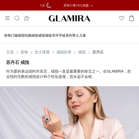
1
/2
✓ 60天退货 ✓ 免费调整尺寸
所有订单15%优惠 →
Skip
搜
To
索
Content
首饰
订婚戒指
结婚戒指
戒指
项链
耳环
手链
系列
男士
儿童
主頁
首饰
女士珠寶
戒指目录
戒指
苏丹石
苏丹石 戒指
作为爱的表达或时尚宣言，戒指一直是最重要的珠宝之一。在GLAMIRA，您
会找到无数的戒指设计和个性化选项，您永远不会错。