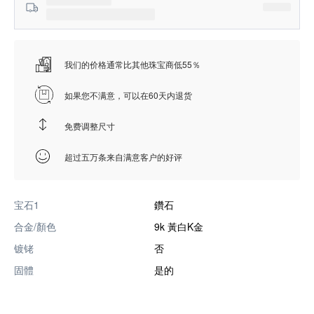
我们的价格通常比其他珠宝商低55％
如果您不满意，可以在60天内退货
免费调整尺寸
超过五万条来自满意客户的好评
宝石1
鑽石
合金/顏色
9k 黃白K金
镀铑
否
固體
是的