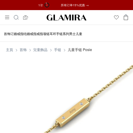
2
/2
✓ 60天退货 ✓ 免费调整尺寸
所有订单15%优惠 →
Skip
搜
To
索
Content
首饰
订婚戒指
结婚戒指
戒指
项链
耳环
手链
系列
男士
儿童
主頁
首饰
兒童飾品
手链
儿童手链 Posie