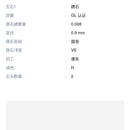
宝石1
鑽石
證書
GL 认证
寶石總重量
0.008
直径
0.9 mm
寶石形狀
圆形
寶石凈度
VS
切工
優良
成色
H
石头数量
2