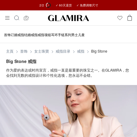
2
/2
✓ 60天退货 ✓ 免费调整尺寸
所有订单15%优惠 →
Skip
搜
To
索
Content
首饰
订婚戒指
结婚戒指
戒指
项链
耳环
手链
系列
男士
儿童
主頁
首饰
女士珠寶
戒指目录
戒指
Big Stone
Big Stone 戒指
作为爱的表达或时尚宣言，戒指一直是最重要的珠宝之一。在GLAMIRA，您
会找到无数的戒指设计和个性化选项，您永远不会错。