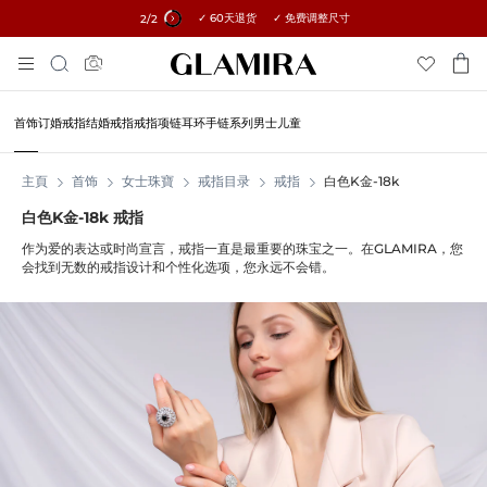
✓ 60天退货 ✓ 免费调整尺寸
所有订单15%优惠 →
1
/2
Skip
搜
To
索
Content
首饰
订婚戒指
结婚戒指
戒指
项链
耳环
手链
系列
男士
儿童
主頁
首饰
女士珠寶
戒指目录
戒指
白色K金-18k
白色K金-18k 戒指
作为爱的表达或时尚宣言，戒指一直是最重要的珠宝之一。在GLAMIRA，您
会找到无数的戒指设计和个性化选项，您永远不会错。