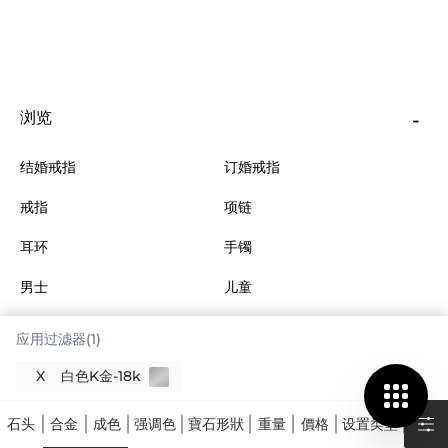
浏览
结婚戒指
订婚戒指
戒指
项链
耳环
手镯
男士
儿童
更多珠宝
收藏
应用过滤器(1)
X
白色K金-18k
关于我们
石头
合金
成色
强调色
寶石形狀
重量
價格
设置类型
客户服务